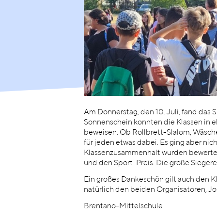
Am Donnerstag, den 10. Juli, fand das S
Sonnenschein konnten die Klassen in e
beweisen. Ob Rollbrett-Slalom, Wäsche
für jeden etwas dabei. Es ging aber nic
Klassenzusammenhalt wurden bewertet. 
und den Sport-Preis. Die große Siegere
Ein großes Dankeschön gilt auch den K
natürlich den beiden Organisatoren, J
Brentano-Mittelschule