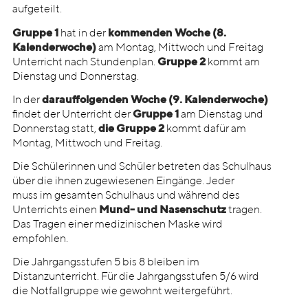
aufgeteilt.
Gruppe 1
hat in der
kommenden Woche (8.
Kalenderwoche)
am Montag, Mittwoch und Freitag
Unterricht nach Stundenplan.
Gruppe 2
kommt am
Dienstag und Donnerstag.
In der
darauffolgenden Woche
(9. Kalenderwoche)
findet der Unterricht der
Gruppe 1
am Dienstag und
Donnerstag statt,
die Gruppe 2
kommt dafür am
Montag, Mittwoch und Freitag.
Die Schülerinnen und Schüler betreten das Schulhaus
über die ihnen zugewiesenen Eingänge. Jeder
muss im gesamten Schulhaus und während des
Unterrichts einen
Mund- und Nasenschutz
tragen.
Das Tragen einer medizinischen Maske wird
empfohlen.
Die Jahrgangsstufen 5 bis 8 bleiben im
Distanzunterricht. Für die Jahrgangsstufen 5/6 wird
die Notfallgruppe wie gewohnt weitergeführt.