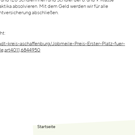
und 120 Schülerinnen und Schüler der 8. und 9. Klasse
ktika absolvieren. Mit dem Geld werden wir für alle
chtversicherung abschließen.
ht:
dt-kreis-aschaffenburg/Jobmeile-Preis-Erster-Platz-fuer-
le;art4011,6844950
Startseite