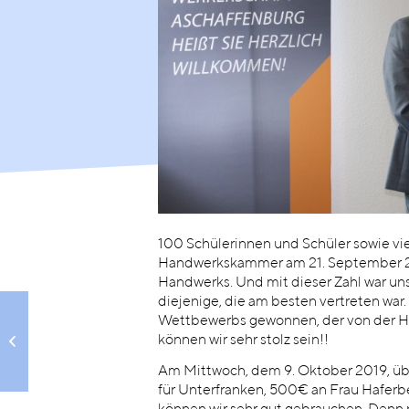
100 Schülerinnen und Schüler sowie vie
Handwerkskammer am 21. September 20
Handwerks. Und mit dieser Zahl war un
diejenige, die am besten vertreten war
Klasse 8bM auf
Wettbewerbs gewonnen, der von der H
Entdeckungsreise in
können wir sehr stolz sein!!
Hobbach – Schüler
gehen dem Leben...
Am Mittwoch, dem 9. Oktober 2019, ü
für Unterfranken, 500€ an Frau Haferb