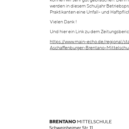
können wir sehr gut gebrauchen. Denn r
werden in diesem Schuljahr Betriebspra
Praktikanten eine Unfall- und Haftpfli
Vielen Dank !
Und hier ein Link zu dem Zeitungsberic
https://www.main-echo.de/regional/sta
Aschaffenburger-Brentano-Mittelschu
BRENTANO
MITTELSCHULE
Schweinheimer Str. 11