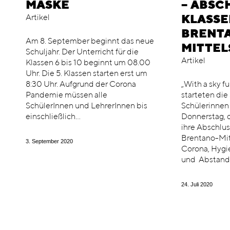
MASKE
– ABSC
Artikel
KLASSE
BRENT
Am 8. September beginnt das neue
MITTEL
Schuljahr. Der Unterricht für die
Artikel
Klassen 6 bis 10 beginnt um 08.00
Uhr. Die 5. Klassen starten erst um
8:30 Uhr. Aufgrund der Corona
„With a sky fu
Pandemie müssen alle
starteten die
SchülerInnen und LehrerInnen bis
Schülerinnen 
einschließlich…
Donnerstag, d
ihre Abschlus
Brentano-Mitt
3. September 2020
Corona, Hyg
und Abstand
24. Juli 2020