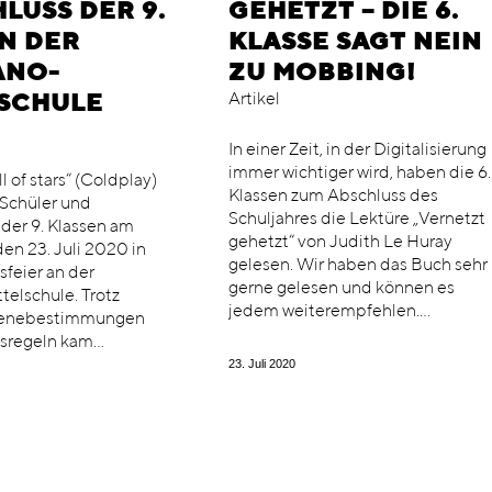
HLUSS DER 9.
GEHETZT – DIE 6.
N DER
KLASSE SAGT NEIN
ANO-
ZU MOBBING!
Artikel
SCHULE
In einer Zeit, in der Digitalisierung
immer wichtiger wird, haben die 6.
ll of stars“ (Coldplay)
Klassen zum Abschluss des
 Schüler und
Schuljahres die Lektüre „Vernetzt
der 9. Klassen am
gehetzt“ von Judith Le Huray
en 23. Juli 2020 in
gelesen. Wir haben das Buch sehr
sfeier an der
gerne gelesen und können es
elschule. Trotz
jedem weiterempfehlen.…
ienebestimmungen
sregeln kam…
23. Juli 2020