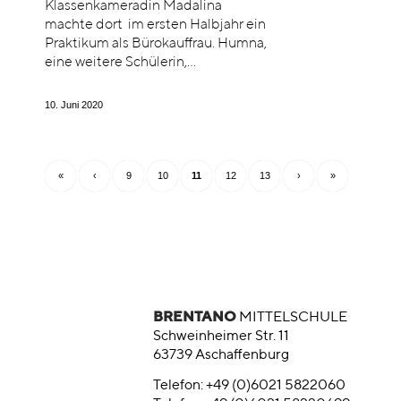
Klassenkameradin Madalina
machte dort im ersten Halbjahr ein
Praktikum als Bürokauffrau. Humna,
eine weitere Schülerin,…
10. Juni 2020
«
‹
9
10
11
12
13
›
»
BRENTANO
MITTELSCHULE
Schweinheimer Str. 11
63739 Aschaffenburg
Telefon: +49 (0)6021 5822060