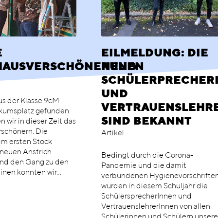
E
EILMELDUNG: DIE
HAUSVERSCHÖNERUNG
NEUEN
SCHÜLERPRECHER
UND
s der Klasse 9cM
VERTRAUENSLEHR
ikumsplatz gefunden
SIND BEKANNT
n wir in dieser Zeit das
rschönern. Die
Artikel
im ersten Stock
 neuen Anstrich
Bedingt durch die Corona-
d den Gang zu den
Pandemie und die damit
nen konnten wir…
verbundenen Hygienevorschrifte
wurden in diesem Schuljahr die
SchülersprecherInnen und
VertrauenslehrerInnen von allen
Schülerinnen und Schülern unsere