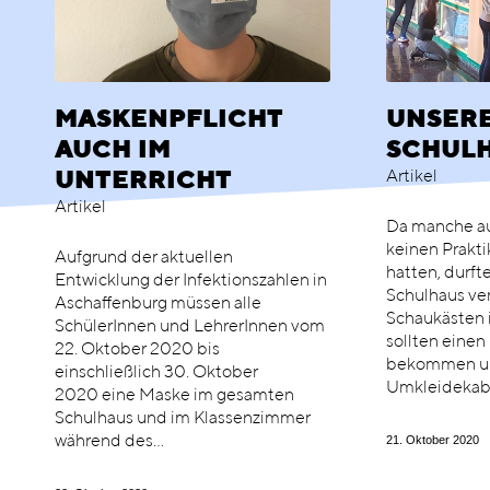
MASKENPFLICHT
UNSER
AUCH IM
SCHUL
Artikel
UNTERRICHT
Artikel
Da manche au
keinen Prakt
Aufgrund der aktuellen
hatten, durfte
Entwicklung der Infektionszahlen in
Schulhaus ve
Aschaffenburg müssen alle
Schaukästen 
SchülerInnen und LehrerInnen vom
sollten einen
22. Oktober 2020 bis
bekommen un
einschließlich 30. Oktober
Umkleidekabi
2020 eine Maske im gesamten
Schulhaus und im Klassenzimmer
während des…
21. Oktober 2020